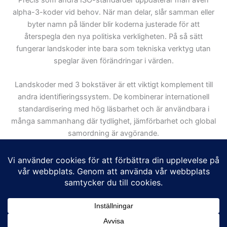
Precis som andra ISO-standarder uppdaterar man även
alpha-3-koder vid behov. När man delar, slår samman eller
byter namn på länder blir koderna justerade för att
återspegla den nya politiska verkligheten. På så sätt
fungerar landskoder inte bara som tekniska verktyg utan
speglar även förändringar i värden.
Landskoder med 3 bokstäver är ett viktigt komplement till
andra identifieringssystem. De kombinerar internationell
standardisering med hög läsbarhet och är användbara i
många sammanhang där tydlighet, jämförbarhet och global
samordning är avgörande.
Det finns även en standard med 2 bokstäver, ISO 3166-1
alpha-2, som du kan läsa mer om
här
.